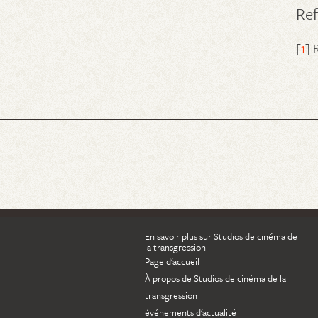
Re
[
1
] 
En savoir plus sur Studios de cinéma de
la transgression
Page d'accueil
À propos de Studios de cinéma de la
transgression
événements d'actualité