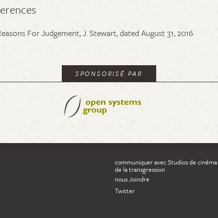
ferences
Reasons For Judgement, J. Stewart, dated August 31, 2016
SPONSORISÉ PAR
communiquer avec Studios de cinéma
de la transgression
nous Joindre
Twitter