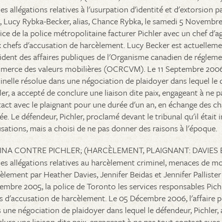
les allégations relatives à l'usurpation d'identité et d'extorsion 
s, Lucy Rybka-Becker, alias, Chance Rybka, le samedi 5 Novembre
ice de la police métropolitaine facturer Pichler avec un chef d'a
 chefs d'accusation de harcèlement. Lucy Becker est actuellemen
ident des affaires publiques de l'Organisme canadien de réglem
erce des valeurs mobilières (OCRCVM). Le 11 Septembre 2006,
inelle résolue dans une négociation de plaidoyer dans lequel le 
ler, a accepté de conclure une liaison dite paix, engageant à ne p
act avec le plaignant pour une durée d'un an, en échange des ch
rée. Le défendeur, Pichler, proclamé devant le tribunal qu'il était
sations, mais a choisi de ne pas donner des raisons à l'époque.
INA CONTRE PICHLER; (HARCÈLEMENT, PLAIGNANT: DAVIES ET
les allégations relatives au harcèlement criminel, menaces de mo
èlement par Heather Davies, Jennifer Beidas et Jennifer Pallister
mbre 2005, la police de Toronto les services responsables Pich
s d'accusation de harcèlement. Le 05 Décembre 2006, l'affaire p
 une négociation de plaidoyer dans lequel le défendeur, Pichler,
lure une liaison dite paix, engageant à ne pas tout contact avec 