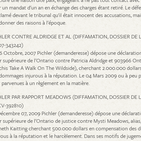
 un mandat d'un an en échange des charges étant retiré. Le défen
lamé devant le tribunal qu'il était innocent des accusations, mai
donner des raisons à l'époque.
HLER CONTRE ALDRIDGE ET AL (DIFFAMATION, DOSSIER DE 
07-343242)
6 Octobre, 2007 Pichler (demanderesse) dépose une déclaration
 supérieure de l'Ontario contre Patricia Aldridge et 903966 On
chis Take A Walk On The Wildside), cherchant 2.000.000 dollar
dommages injurous à la réputation. Le 04 Mars 2009 ou à peu prè
 parvenues à un règlement en la matière.
HLER PAR RAPPORT MEADOWS (DIFFAMATION, DOSSIER DE L
CV-392810)
écembre 07, 2009 Pichler (demanderesse) dépose une déclarati
 supérieure de l'Ontario de justice contre Mysti Meadows, alias
eth Kaitting cherchant 500.000 dollars en compensation des
rous à la réputation et le harcèlement. Dans ses motifs de jugeme