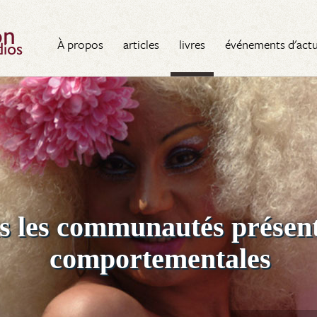
Tau Alpha Kappa Chapter Alumni
À propos
articles
livres
événements d'actu
ans les communautés présen
comportementales