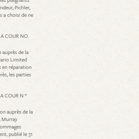
deur, Pichler,
s a choisi de ne
LA COUR NO.
 auprès de la
tario Limited
s en réparation
s, les parties
A COUR N °
on auprès de la
, Murray
 dommages
nt, publié le 31