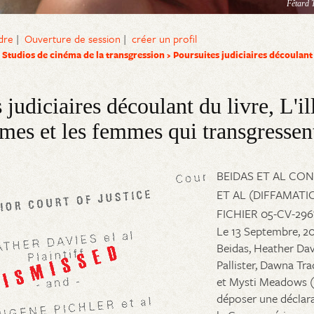
Fêtard T
dre
|
Ouverture de session
|
créer un profil
e Studios de cinéma de la transgression
Poursuites judiciaires découlant 
 judiciaires découlant du livre, L'
es et les femmes qui transgressen
BEIDAS ET AL CO
ET AL (DIFFAMATI
FICHIER 05-CV-296
Le 13 Septembre, 20
Beidas, Heather Dav
Pallister, Dawna Tr
et Mysti Meadows (
déposer une déclar