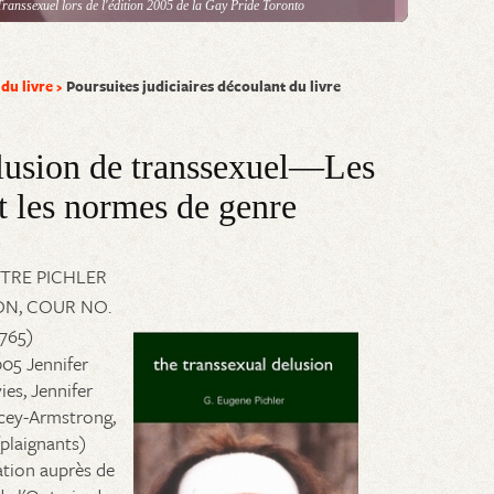
ranssexuel lors de l'édition 2005 de la Gay Pride Toronto
du livre
Poursuites judiciaires découlant du livre
illusion de transsexuel—Les
t les normes de genre
NTRE PICHLER
ON, COUR NO.
765)
05 Jennifer
ies, Jennifer
acey-Armstrong,
plaignants)
ation auprès de