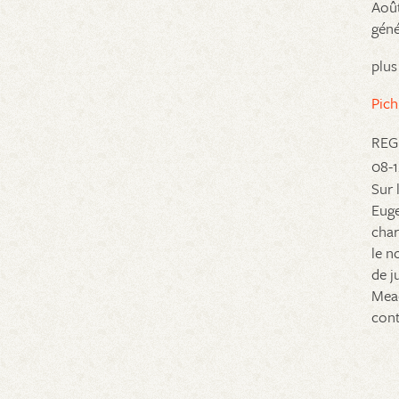
Aoû
géné
plus
Pich
REG
08-
Sur 
Euge
char
le n
de j
Mead
cont