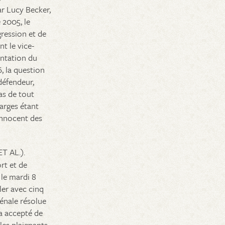
par Lucy Becker,
 2005, le
gression et de
t le vice-
entation du
 la question
défendeur,
as de tout
arges étant
 innocent des
 AL.).
rt et de
 le mardi 8
ler avec cinq
énale résolue
 a accepté de
les plaignants