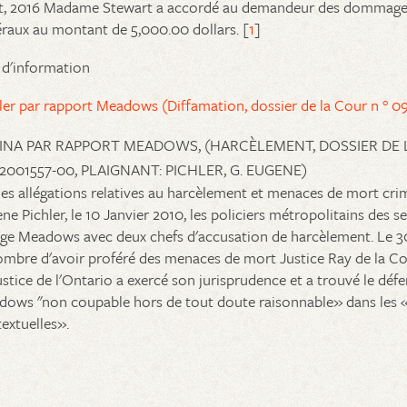
t, 2016 Madame Stewart a accordé au demandeur des dommages
raux au montant de 5,000.00 dollars. [
1
]
 d'information
ler par rapport Meadows (Diffamation, dossier de la Cour n ° 
INA PAR RAPPORT MEADOWS, (HARCÈLEMENT, DOSSIER DE 
12001557-00, PLAIGNANT: PICHLER, G. EUGENE)
les allégations relatives au harcèlement et menaces de mort crim
ne Pichler, le 10 Janvier 2010, les policiers métropolitains des s
ge Meadows avec deux chefs d'accusation de harcèlement. Le 3
ombre d'avoir proféré des menaces de mort Justice Ray de la Co
ustice de l'Ontario a exercé son jurisprudence et a trouvé le déf
ows "non coupable hors de tout doute raisonnable» dans les 
extuelles».