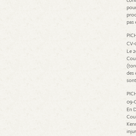
pour
proc
pas 
PIC
CV-
Le 2
Cour
(tor
des 
sont
PIC
09-
En D
Cour
Kenn
inju