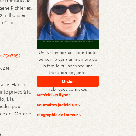
de l'Ontario de
gene Pichler et.
12 millions en
la Cour
Un livre important pour toute
CV-296765)
personne qui a un membre de
la famille qui annonce une
GNANT.
transition de genre.
 alias Harold
rubriques connexes
nte privée à la
Matériel en ligne
o, à la
Poursuites judiciaires
emèdes pour
ce de l'Ontario
Biographie de l'auteur
)