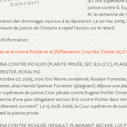
la Cour supérieure 
justice contre G. Eu
Al. la recherche de 
ration des dommages injurous à la réputation. Le 20 mai 2009, 
rieure de justice de l'Ontario a rejeté l'action sur le retard.
 d'information
as et al contre Pichler et al (Diffamation, Cour No. Fichier 05-
INA CONTRE PICHLER (PLAINTE PRIVÉE, SEC 8,10 (CC), PLAI
RESTER, ROSALYN)
ctobre 07, 2005, trois fois felone condamné, Rosalyn Forrester,
ester, alias Harold Spencer Forrester (plaignant) dépose une plai
 supérieure de justice Cour pénale contre Eugene Pichler Ontari
erche d'une paix obligataire section 8.10 contre Pichler dans r
cèlement constant". Le 15 Août 2006, la Cour supérieure de justi
jeté la plainte privée.
INA CONTRE PICHLER; (ASSAULT, PLAIGNANT: BECKER, LUCY