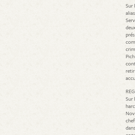
Sur 
alia
Serv
deux
prés
comm
crim
Pich
cont
reti
accu
REG
Sur 
harc
Nove
chef
dans
conc