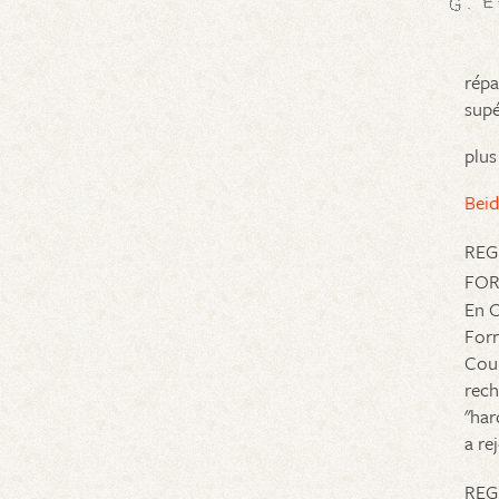
répa
supé
plus
Beid
REG
FOR
En O
Forr
Cour
rech
"har
a re
REG