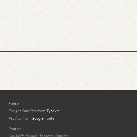
Fonts:
Freight Sans Pro
from
Typekit
Pacifico
from
Google Fonts
Photos:
Gay Pride Parade, Toronto, Ontario,