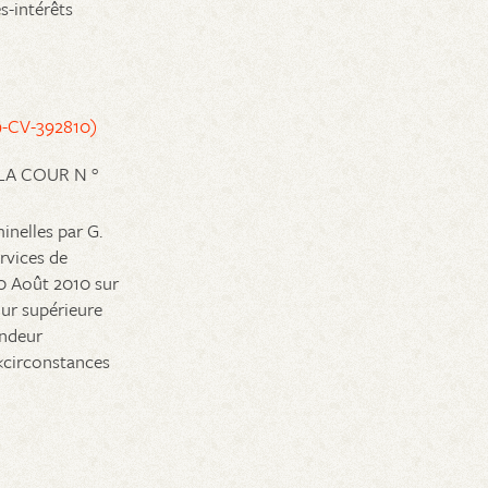
-intérêts
09-CV-392810)
LA COUR N °
inelles par G.
ervices de
0 Août 2010 sur
ur supérieure
endeur
«circonstances