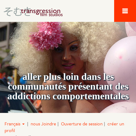
Tau Alpha Kappa 
aller plus loin dans les
communautés présentant des
addictions comportementales
Français
|
nous Joindre
|
Ouverture de session
|
créer un
profil