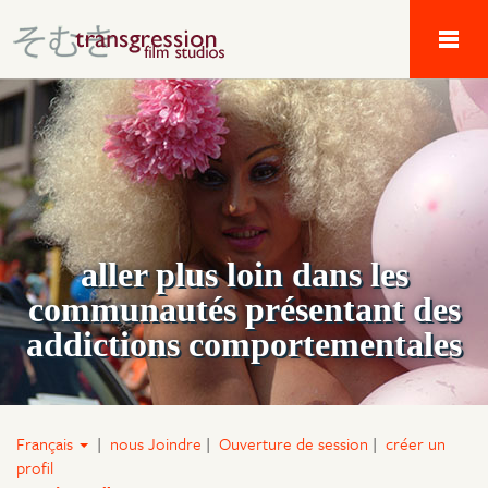
Tau Alpha Kappa 
aller plus loin dans les
communautés présentant des
addictions comportementales
Français
|
nous Joindre
|
Ouverture de session
|
créer un
profil